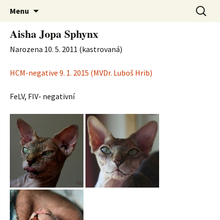
Chovatelská stanice bezsrstých koček
Jopa Sphynx
Přejít
Vyhledá
Menu
k
plemene Kanadský sphynx
obsahu
Aisha Jopa Sphynx
webu
Narozena 10. 5. 2011 (kastrovaná)
HCM-negative 9. 1. 2015 (MVDr. Luboš Hrib)
FeLV, FIV- negativní